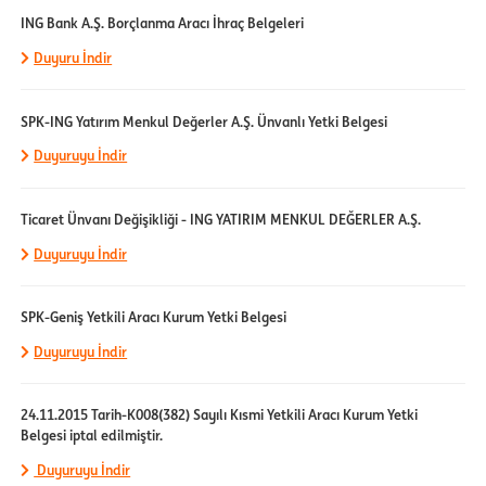
ING Bank A.Ş. Borçlanma Aracı İhraç Belgeleri
Duyuru İndir
SPK-ING Yatırım Menkul Değerler A.Ş. Ünvanlı Yetki Belgesi
Duyuruyu İndir
Ticaret Ünvanı Değişikliği - ING YATIRIM MENKUL DEĞERLER A.Ş.
Duyuruyu İndir
SPK-Geniş Yetkili Aracı Kurum Yetki Belgesi
Duyuruyu İndir
24.11.2015 Tarih-K008(382) Sayılı Kısmi Yetkili Aracı Kurum Yetki
Belgesi iptal edilmiştir.
Duyuruyu İndir