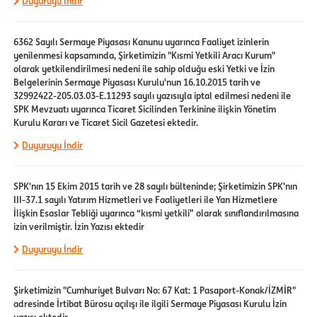
Duyuruyu İndir
6362 Sayılı Sermaye Piyasası Kanunu uyarınca Faaliyet izinlerin
yenilenmesi kapsamında, Şirketimizin "Kısmi Yetkili Aracı Kurum"
olarak yetkilendirilmesi nedeni ile sahip olduğu eski Yetki ve İzin
Belgelerinin Sermaye Piyasası Kurulu'nun 16.10.2015 tarih ve
32992422-205.03.03-E.11293 sayılı yazısıyla iptal edilmesi nedeni ile
SPK Mevzuatı uyarınca Ticaret Sicilinden Terkinine ilişkin Yönetim
Kurulu Kararı ve Ticaret Sicil Gazetesi ektedir.
Duyuruyu İndir
SPK'nın 15 Ekim 2015 tarih ve 28 sayılı bülteninde; Şirketimizin SPK’nın
III-37.1 sayılı Yatırım Hizmetleri ve Faaliyetleri ile Yan Hizmetlere
İlişkin Esaslar Tebliği uyarınca “kısmi yetkili” olarak sınıflandırılmasına
izin verilmiştir. İzin Yazısı ektedir
Duyuruyu İndir
Şirketimizin "Cumhuriyet Bulvarı No: 67 Kat: 1 Pasaport-Konak/İZMİR"
adresinde İrtibat Bürosu açılışı ile ilgili Sermaye Piyasası Kurulu İzin